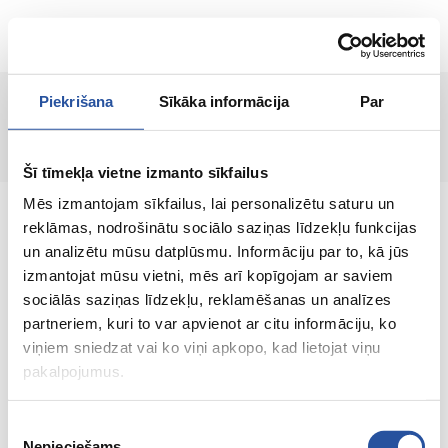
EN
Piekrišana
Sīkāka informācija
Par
Page not found!
Šī tīmekļa vietne izmanto sīkfailus
Mēs izmantojam sīkfailus, lai personalizētu saturu un
reklāmas, nodrošinātu sociālo saziņas līdzekļu funkcijas
un analizētu mūsu datplūsmu. Informāciju par to, kā jūs
izmantojat mūsu vietni, mēs arī kopīgojam ar saviem
An online store with great prices and quality
sociālās saziņas līdzekļu, reklamēšanas un analīzes
products, where customer satisfaction is our
partneriem, kuri to var apvienot ar citu informāciju, ko
main value.
viņiem sniedzat vai ko viņi apkopo, kad lietojat viņu
pakalpojumus.
Everything for your home and
garden!
Piekrišanas
Nepieciešams