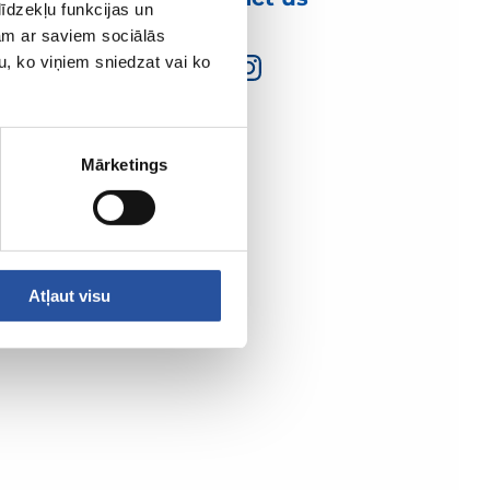
īdzekļu funkcijas un
jam ar saviem sociālās
u, ko viņiem sniedzat vai ko
Mārketings
Atļaut visu