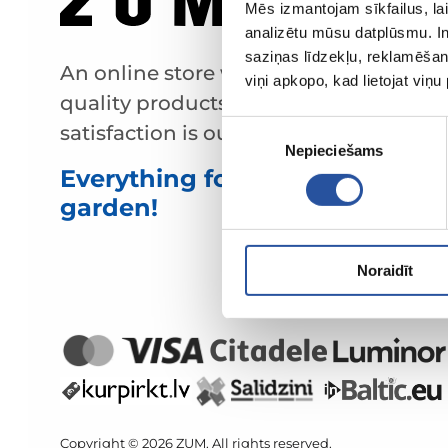
Mēs izmantojam sīkfailus, lai
analizētu mūsu datplūsmu. In
saziņas līdzekļu, reklamēšana
An online store with great prices and
viņi apkopo, kad lietojat viņ
quality products, where customer
Piekrišanas
satisfaction is our main value.
Nepieciešams
izvēle
Everything for your home and
garden!
Noraidīt
Copyright © 2026 ZUM. All rights reserved.