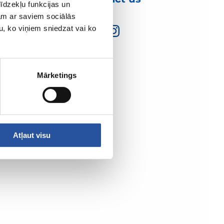
īdzekļu funkcijas un
jam ar saviem sociālās
u, ko viņiem sniedzat vai ko
Mārketings
Atļaut visu