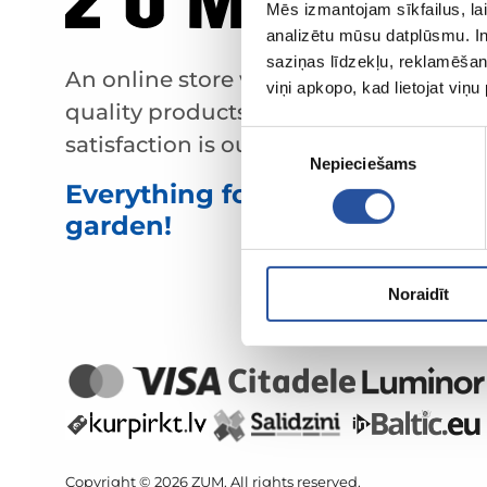
Mēs izmantojam sīkfailus, lai
analizētu mūsu datplūsmu. In
saziņas līdzekļu, reklamēšana
An online store with great prices and
viņi apkopo, kad lietojat viņ
quality products, where customer
Piekrišanas
satisfaction is our main value.
Nepieciešams
izvēle
Everything for your home and
garden!
Noraidīt
Copyright © 2026 ZUM. All rights reserved.