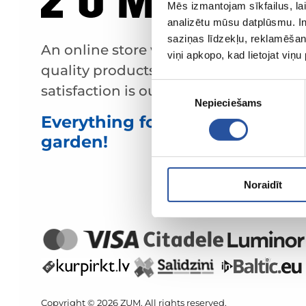
Mēs izmantojam sīkfailus, lai
analizētu mūsu datplūsmu. In
saziņas līdzekļu, reklamēšana
An online store with great prices and
viņi apkopo, kad lietojat viņ
quality products, where customer
Piekrišanas
satisfaction is our main value.
Nepieciešams
izvēle
Everything for your home and
garden!
Noraidīt
Copyright © 2026 ZUM. All rights reserved.