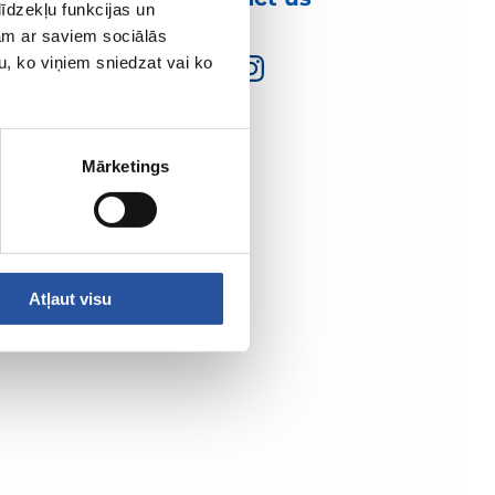
īdzekļu funkcijas un
jam ar saviem sociālās
u, ko viņiem sniedzat vai ko
Mārketings
Atļaut visu