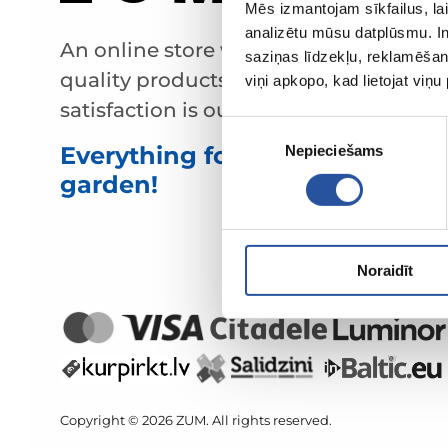
Mēs izmantojam sīkfailus, lai
analizētu mūsu datplūsmu. In
An online store with great prices and
saziņas līdzekļu, reklamēšana
quality products, where customer
viņi apkopo, kad lietojat viņ
satisfaction is our main value.
Piekrišanas
Everything for your home and
Nepieciešams
izvēle
garden!
Noraidīt
Copyright © 2026 ZUM. All rights reserved.