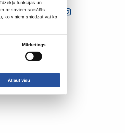
īdzekļu funkcijas un
jam ar saviem sociālās
u, ko viņiem sniedzat vai ko
Mārketings
Atļaut visu