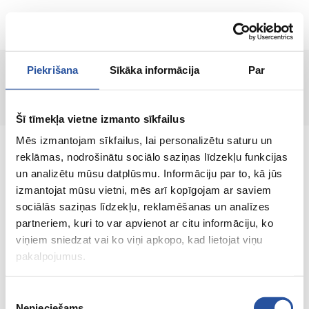
EN
Piekrišana
Sīkāka informācija
Par
Page not found!
Šī tīmekļa vietne izmanto sīkfailus
Mēs izmantojam sīkfailus, lai personalizētu saturu un
reklāmas, nodrošinātu sociālo saziņas līdzekļu funkcijas
un analizētu mūsu datplūsmu. Informāciju par to, kā jūs
izmantojat mūsu vietni, mēs arī kopīgojam ar saviem
An online store with great prices and quality
sociālās saziņas līdzekļu, reklamēšanas un analīzes
products, where customer satisfaction is our
partneriem, kuri to var apvienot ar citu informāciju, ko
main value.
viņiem sniedzat vai ko viņi apkopo, kad lietojat viņu
pakalpojumus.
Everything for your home and
garden!
Piekrišanas
Nepieciešams