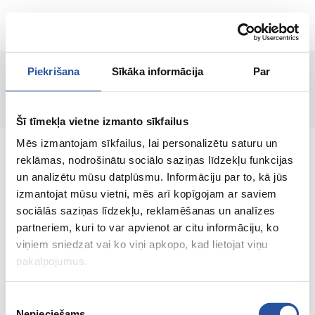
EN
Piekrišana
Sīkāka informācija
Par
Page not found!
Šī tīmekļa vietne izmanto sīkfailus
Mēs izmantojam sīkfailus, lai personalizētu saturu un
reklāmas, nodrošinātu sociālo saziņas līdzekļu funkcijas
un analizētu mūsu datplūsmu. Informāciju par to, kā jūs
izmantojat mūsu vietni, mēs arī kopīgojam ar saviem
An online store with great prices and quality
sociālās saziņas līdzekļu, reklamēšanas un analīzes
products, where customer satisfaction is our
partneriem, kuri to var apvienot ar citu informāciju, ko
main value.
viņiem sniedzat vai ko viņi apkopo, kad lietojat viņu
pakalpojumus.
Everything for your home and
garden!
Piekrišanas
Nepieciešams