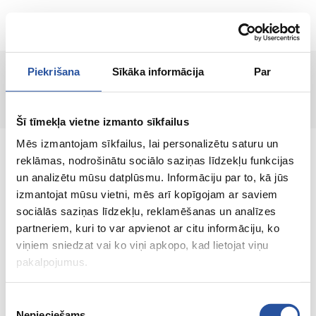
EN
Piekrišana
Sīkāka informācija
Par
Page not found!
Šī tīmekļa vietne izmanto sīkfailus
Mēs izmantojam sīkfailus, lai personalizētu saturu un
reklāmas, nodrošinātu sociālo saziņas līdzekļu funkcijas
un analizētu mūsu datplūsmu. Informāciju par to, kā jūs
izmantojat mūsu vietni, mēs arī kopīgojam ar saviem
An online store with great prices and quality
sociālās saziņas līdzekļu, reklamēšanas un analīzes
products, where customer satisfaction is our
partneriem, kuri to var apvienot ar citu informāciju, ko
main value.
viņiem sniedzat vai ko viņi apkopo, kad lietojat viņu
pakalpojumus.
Everything for your home and
garden!
Piekrišanas
Nepieciešams