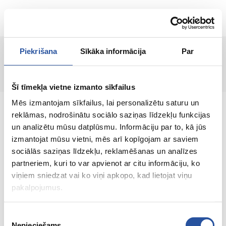
EN
Piekrišana
Sīkāka informācija
Par
Page not found!
Šī tīmekļa vietne izmanto sīkfailus
Mēs izmantojam sīkfailus, lai personalizētu saturu un
reklāmas, nodrošinātu sociālo saziņas līdzekļu funkcijas
un analizētu mūsu datplūsmu. Informāciju par to, kā jūs
izmantojat mūsu vietni, mēs arī kopīgojam ar saviem
An online store with great prices and quality
sociālās saziņas līdzekļu, reklamēšanas un analīzes
products, where customer satisfaction is our
partneriem, kuri to var apvienot ar citu informāciju, ko
main value.
viņiem sniedzat vai ko viņi apkopo, kad lietojat viņu
pakalpojumus.
Everything for your home and
garden!
Piekrišanas
Nepieciešams