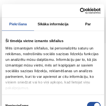
EN
Piekrišana
Sīkāka informācija
Par
Page not found!
Šī tīmekļa vietne izmanto sīkfailus
Mēs izmantojam sīkfailus, lai personalizētu saturu un
reklāmas, nodrošinātu sociālo saziņas līdzekļu funkcijas
un analizētu mūsu datplūsmu. Informāciju par to, kā jūs
izmantojat mūsu vietni, mēs arī kopīgojam ar saviem
An online store with great prices and quality
sociālās saziņas līdzekļu, reklamēšanas un analīzes
products, where customer satisfaction is our
partneriem, kuri to var apvienot ar citu informāciju, ko
main value.
viņiem sniedzat vai ko viņi apkopo, kad lietojat viņu
pakalpojumus.
Everything for your home and
garden!
Piekrišanas
Nepieciešams