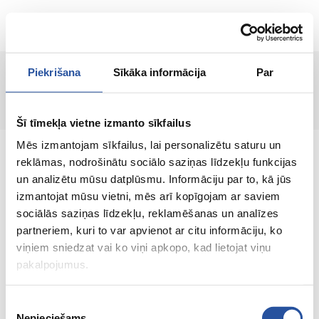
EN
Piekrišana
Sīkāka informācija
Par
Page not found!
Šī tīmekļa vietne izmanto sīkfailus
Mēs izmantojam sīkfailus, lai personalizētu saturu un
reklāmas, nodrošinātu sociālo saziņas līdzekļu funkcijas
un analizētu mūsu datplūsmu. Informāciju par to, kā jūs
izmantojat mūsu vietni, mēs arī kopīgojam ar saviem
An online store with great prices and quality
sociālās saziņas līdzekļu, reklamēšanas un analīzes
products, where customer satisfaction is our
partneriem, kuri to var apvienot ar citu informāciju, ko
main value.
viņiem sniedzat vai ko viņi apkopo, kad lietojat viņu
pakalpojumus.
Everything for your home and
garden!
Piekrišanas
Nepieciešams