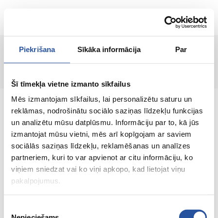
EN
Piekrišana
Sīkāka informācija
Par
Page not found!
Šī tīmekļa vietne izmanto sīkfailus
Mēs izmantojam sīkfailus, lai personalizētu saturu un
reklāmas, nodrošinātu sociālo saziņas līdzekļu funkcijas
un analizētu mūsu datplūsmu. Informāciju par to, kā jūs
izmantojat mūsu vietni, mēs arī kopīgojam ar saviem
An online store with great prices and quality
sociālās saziņas līdzekļu, reklamēšanas un analīzes
products, where customer satisfaction is our
partneriem, kuri to var apvienot ar citu informāciju, ko
main value.
viņiem sniedzat vai ko viņi apkopo, kad lietojat viņu
pakalpojumus.
Everything for your home and
garden!
Piekrišanas
Nepieciešams