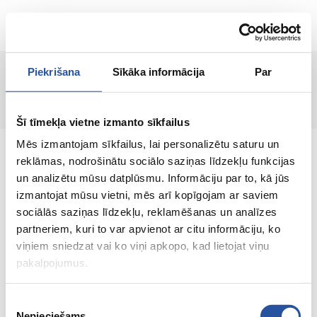
EN
Piekrišana
Sīkāka informācija
Par
Page not found!
Šī tīmekļa vietne izmanto sīkfailus
Mēs izmantojam sīkfailus, lai personalizētu saturu un
reklāmas, nodrošinātu sociālo saziņas līdzekļu funkcijas
un analizētu mūsu datplūsmu. Informāciju par to, kā jūs
izmantojat mūsu vietni, mēs arī kopīgojam ar saviem
An online store with great prices and quality
sociālās saziņas līdzekļu, reklamēšanas un analīzes
products, where customer satisfaction is our
partneriem, kuri to var apvienot ar citu informāciju, ko
main value.
viņiem sniedzat vai ko viņi apkopo, kad lietojat viņu
pakalpojumus.
Everything for your home and
garden!
Piekrišanas
Nepieciešams