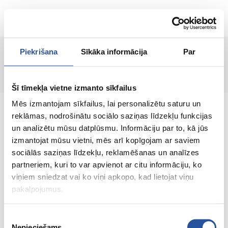
EN
Piekrišana
Sīkāka informācija
Par
Page not found!
Šī tīmekļa vietne izmanto sīkfailus
Mēs izmantojam sīkfailus, lai personalizētu saturu un
reklāmas, nodrošinātu sociālo saziņas līdzekļu funkcijas
un analizētu mūsu datplūsmu. Informāciju par to, kā jūs
izmantojat mūsu vietni, mēs arī kopīgojam ar saviem
An online store with great prices and quality
sociālās saziņas līdzekļu, reklamēšanas un analīzes
products, where customer satisfaction is our
partneriem, kuri to var apvienot ar citu informāciju, ko
main value.
viņiem sniedzat vai ko viņi apkopo, kad lietojat viņu
pakalpojumus.
Everything for your home and
garden!
Piekrišanas
Nepieciešams