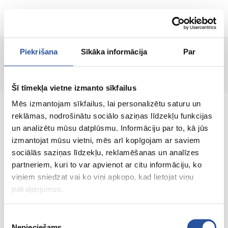
EN
Piekrišana
Sīkāka informācija
Par
Page not found!
Šī tīmekļa vietne izmanto sīkfailus
Mēs izmantojam sīkfailus, lai personalizētu saturu un
reklāmas, nodrošinātu sociālo saziņas līdzekļu funkcijas
un analizētu mūsu datplūsmu. Informāciju par to, kā jūs
izmantojat mūsu vietni, mēs arī kopīgojam ar saviem
An online store with great prices and quality
sociālās saziņas līdzekļu, reklamēšanas un analīzes
products, where customer satisfaction is our
partneriem, kuri to var apvienot ar citu informāciju, ko
main value.
viņiem sniedzat vai ko viņi apkopo, kad lietojat viņu
pakalpojumus.
Everything for your home and
garden!
Piekrišanas
Nepieciešams