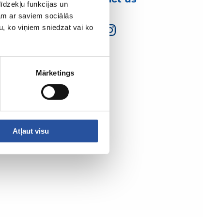
īdzekļu funkcijas un
jam ar saviem sociālās
u, ko viņiem sniedzat vai ko
Mārketings
Atļaut visu