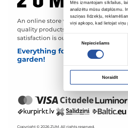
Mēs izmantojam sīkfailus, lai
analizētu mūsu datplūsmu. In
saziņas līdzekļu, reklamēšana
An online store with great prices and
viņi apkopo, kad lietojat viņ
quality products, where customer
Piekrišanas
satisfaction is our main value.
Nepieciešams
izvēle
Everything for your home and
garden!
Noraidīt
Copyright © 2026 ZUM. All rights reserved.