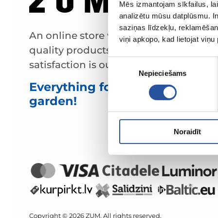
Mēs izmantojam sīkfailus, lai
analizētu mūsu datplūsmu. In
saziņas līdzekļu, reklamēšana
An online store with great prices and
viņi apkopo, kad lietojat viņ
quality products, where customer
Piekrišanas
satisfaction is our main value.
Nepieciešams
izvēle
Everything for your home and
garden!
Noraidīt
Copyright © 2026 ZUM. All rights reserved.