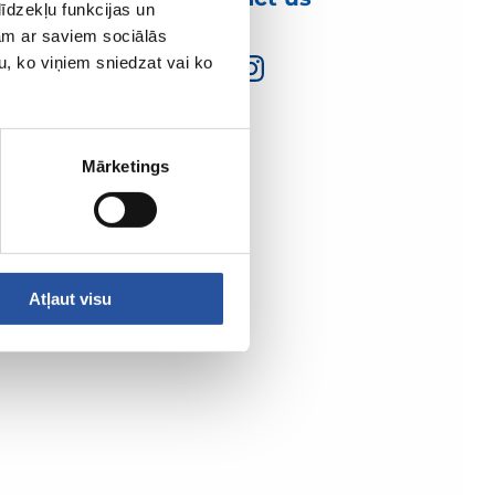
īdzekļu funkcijas un
jam ar saviem sociālās
u, ko viņiem sniedzat vai ko
Mārketings
Atļaut visu