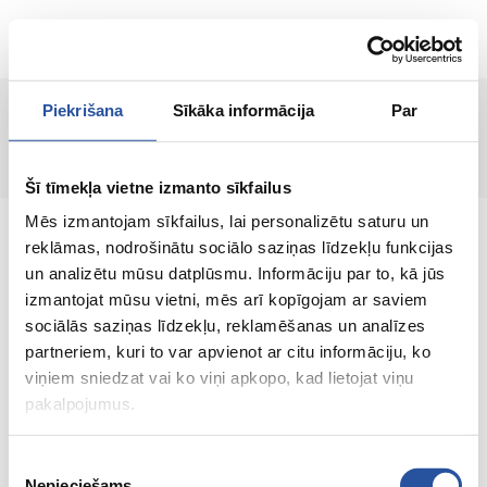
EN
Piekrišana
Sīkāka informācija
Par
Page not found!
Šī tīmekļa vietne izmanto sīkfailus
Mēs izmantojam sīkfailus, lai personalizētu saturu un
reklāmas, nodrošinātu sociālo saziņas līdzekļu funkcijas
un analizētu mūsu datplūsmu. Informāciju par to, kā jūs
izmantojat mūsu vietni, mēs arī kopīgojam ar saviem
An online store with great prices and quality
sociālās saziņas līdzekļu, reklamēšanas un analīzes
products, where customer satisfaction is our
partneriem, kuri to var apvienot ar citu informāciju, ko
main value.
viņiem sniedzat vai ko viņi apkopo, kad lietojat viņu
pakalpojumus.
Everything for your home and
garden!
Piekrišanas
Nepieciešams