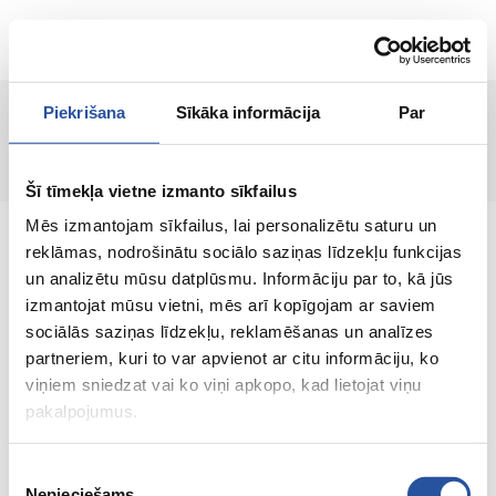
EN
Piekrišana
Sīkāka informācija
Par
Page not found!
Šī tīmekļa vietne izmanto sīkfailus
Mēs izmantojam sīkfailus, lai personalizētu saturu un
reklāmas, nodrošinātu sociālo saziņas līdzekļu funkcijas
un analizētu mūsu datplūsmu. Informāciju par to, kā jūs
izmantojat mūsu vietni, mēs arī kopīgojam ar saviem
An online store with great prices and quality
sociālās saziņas līdzekļu, reklamēšanas un analīzes
products, where customer satisfaction is our
partneriem, kuri to var apvienot ar citu informāciju, ko
main value.
viņiem sniedzat vai ko viņi apkopo, kad lietojat viņu
pakalpojumus.
Everything for your home and
garden!
Piekrišanas
Nepieciešams