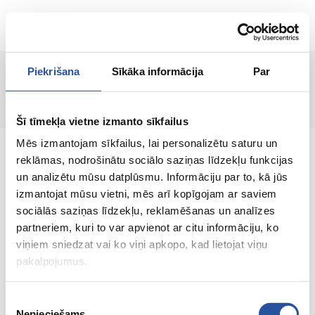
EN
Piekrišana
Sīkāka informācija
Par
Page not found!
Šī tīmekļa vietne izmanto sīkfailus
Mēs izmantojam sīkfailus, lai personalizētu saturu un
reklāmas, nodrošinātu sociālo saziņas līdzekļu funkcijas
un analizētu mūsu datplūsmu. Informāciju par to, kā jūs
izmantojat mūsu vietni, mēs arī kopīgojam ar saviem
An online store with great prices and quality
sociālās saziņas līdzekļu, reklamēšanas un analīzes
products, where customer satisfaction is our
partneriem, kuri to var apvienot ar citu informāciju, ko
main value.
viņiem sniedzat vai ko viņi apkopo, kad lietojat viņu
pakalpojumus.
Everything for your home and
garden!
Piekrišanas
Nepieciešams