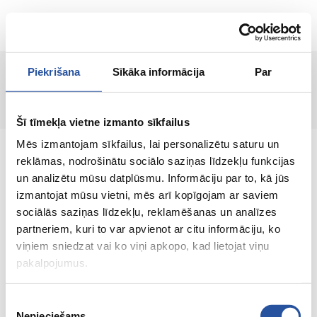
EN
Piekrišana
Sīkāka informācija
Par
Page not found!
Šī tīmekļa vietne izmanto sīkfailus
Mēs izmantojam sīkfailus, lai personalizētu saturu un
reklāmas, nodrošinātu sociālo saziņas līdzekļu funkcijas
un analizētu mūsu datplūsmu. Informāciju par to, kā jūs
izmantojat mūsu vietni, mēs arī kopīgojam ar saviem
An online store with great prices and quality
sociālās saziņas līdzekļu, reklamēšanas un analīzes
products, where customer satisfaction is our
partneriem, kuri to var apvienot ar citu informāciju, ko
main value.
viņiem sniedzat vai ko viņi apkopo, kad lietojat viņu
pakalpojumus.
Everything for your home and
garden!
Piekrišanas
Nepieciešams