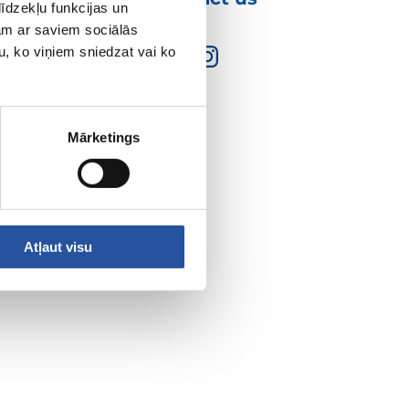
īdzekļu funkcijas un
jam ar saviem sociālās
u, ko viņiem sniedzat vai ko
Mārketings
Atļaut visu