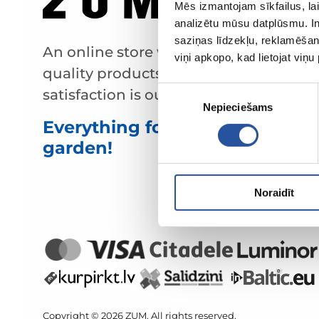
Mēs izmantojam sīkfailus, lai
analizētu mūsu datplūsmu. In
saziņas līdzekļu, reklamēšana
An online store with great prices and
viņi apkopo, kad lietojat viņ
quality products, where customer
Piekrišanas
satisfaction is our main value.
Nepieciešams
izvēle
Everything for your home and
garden!
Noraidīt
Copyright © 2026 ZUM. All rights reserved.