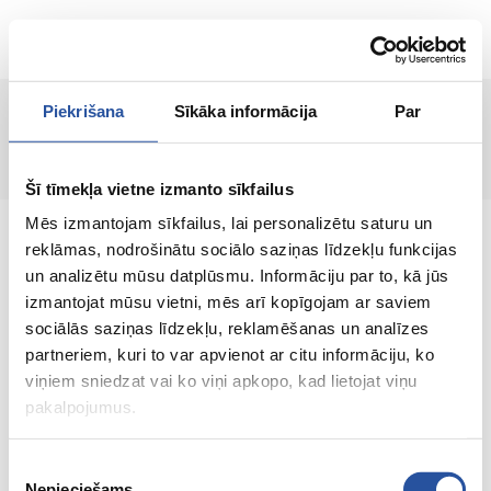
EN
Piekrišana
Sīkāka informācija
Par
Page not found!
Šī tīmekļa vietne izmanto sīkfailus
Mēs izmantojam sīkfailus, lai personalizētu saturu un
reklāmas, nodrošinātu sociālo saziņas līdzekļu funkcijas
un analizētu mūsu datplūsmu. Informāciju par to, kā jūs
izmantojat mūsu vietni, mēs arī kopīgojam ar saviem
An online store with great prices and quality
sociālās saziņas līdzekļu, reklamēšanas un analīzes
products, where customer satisfaction is our
partneriem, kuri to var apvienot ar citu informāciju, ko
main value.
viņiem sniedzat vai ko viņi apkopo, kad lietojat viņu
pakalpojumus.
Everything for your home and
garden!
Piekrišanas
Nepieciešams