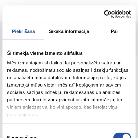
EN
Piekrišana
Sīkāka informācija
Par
Page not found!
Šī tīmekļa vietne izmanto sīkfailus
Mēs izmantojam sīkfailus, lai personalizētu saturu un
reklāmas, nodrošinātu sociālo saziņas līdzekļu funkcijas
un analizētu mūsu datplūsmu. Informāciju par to, kā jūs
izmantojat mūsu vietni, mēs arī kopīgojam ar saviem
An online store with great prices and quality
sociālās saziņas līdzekļu, reklamēšanas un analīzes
products, where customer satisfaction is our
partneriem, kuri to var apvienot ar citu informāciju, ko
main value.
viņiem sniedzat vai ko viņi apkopo, kad lietojat viņu
pakalpojumus.
Everything for your home and
garden!
Piekrišanas
Nepieciešams