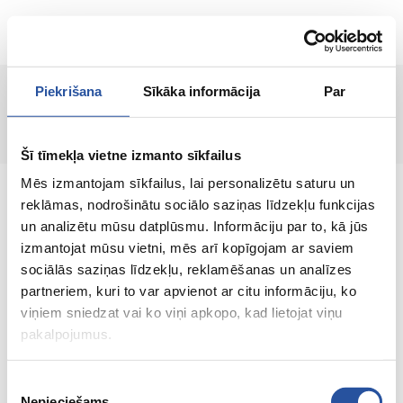
EN
Piekrišana
Sīkāka informācija
Par
Page not found!
Šī tīmekļa vietne izmanto sīkfailus
Mēs izmantojam sīkfailus, lai personalizētu saturu un
reklāmas, nodrošinātu sociālo saziņas līdzekļu funkcijas
un analizētu mūsu datplūsmu. Informāciju par to, kā jūs
izmantojat mūsu vietni, mēs arī kopīgojam ar saviem
An online store with great prices and quality
sociālās saziņas līdzekļu, reklamēšanas un analīzes
products, where customer satisfaction is our
partneriem, kuri to var apvienot ar citu informāciju, ko
main value.
viņiem sniedzat vai ko viņi apkopo, kad lietojat viņu
pakalpojumus.
Everything for your home and
garden!
Piekrišanas
Nepieciešams