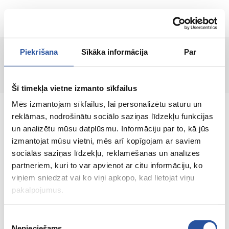
EN
Piekrišana
Sīkāka informācija
Par
Page not found!
Šī tīmekļa vietne izmanto sīkfailus
Mēs izmantojam sīkfailus, lai personalizētu saturu un
reklāmas, nodrošinātu sociālo saziņas līdzekļu funkcijas
un analizētu mūsu datplūsmu. Informāciju par to, kā jūs
izmantojat mūsu vietni, mēs arī kopīgojam ar saviem
An online store with great prices and quality
sociālās saziņas līdzekļu, reklamēšanas un analīzes
products, where customer satisfaction is our
partneriem, kuri to var apvienot ar citu informāciju, ko
main value.
viņiem sniedzat vai ko viņi apkopo, kad lietojat viņu
pakalpojumus.
Everything for your home and
garden!
Piekrišanas
Nepieciešams