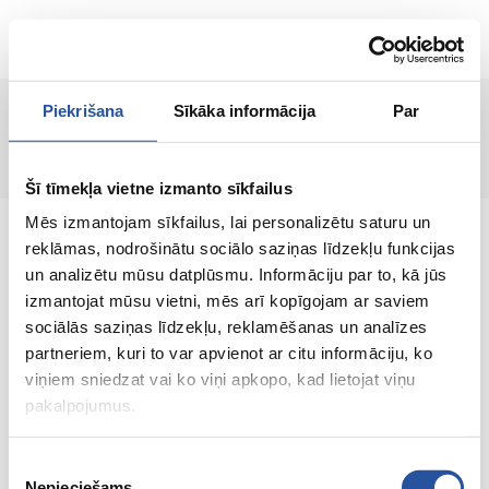
EN
Piekrišana
Sīkāka informācija
Par
Page not found!
Šī tīmekļa vietne izmanto sīkfailus
Mēs izmantojam sīkfailus, lai personalizētu saturu un
reklāmas, nodrošinātu sociālo saziņas līdzekļu funkcijas
un analizētu mūsu datplūsmu. Informāciju par to, kā jūs
izmantojat mūsu vietni, mēs arī kopīgojam ar saviem
An online store with great prices and quality
sociālās saziņas līdzekļu, reklamēšanas un analīzes
products, where customer satisfaction is our
partneriem, kuri to var apvienot ar citu informāciju, ko
main value.
viņiem sniedzat vai ko viņi apkopo, kad lietojat viņu
pakalpojumus.
Everything for your home and
garden!
Piekrišanas
Nepieciešams