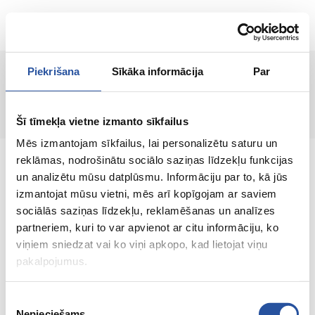
ET
Piekrišana
Sīkāka informācija
Par
Lehte ei leitud!
Šī tīmekļa vietne izmanto sīkfailus
Mēs izmantojam sīkfailus, lai personalizētu saturu un
reklāmas, nodrošinātu sociālo saziņas līdzekļu funkcijas
un analizētu mūsu datplūsmu. Informāciju par to, kā jūs
izmantojat mūsu vietni, mēs arī kopīgojam ar saviem
sociālās saziņas līdzekļu, reklamēšanas un analīzes
Veebipoodi soodsate hindade ja kvaliteetsete
partneriem, kuri to var apvienot ar citu informāciju, ko
toodetega, kus kliendi rahulolu on meie
viņiem sniedzat vai ko viņi apkopo, kad lietojat viņu
peamine väärtus.
pakalpojumus.
Koik sinu kodu ja aia jaoks!
Piekrišanas
Nepieciešams