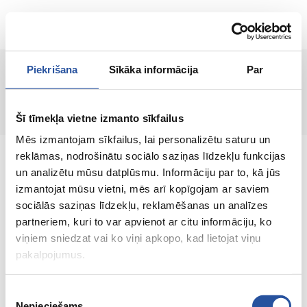
ET
Piekrišana
Sīkāka informācija
Par
Lehte ei leitud!
Šī tīmekļa vietne izmanto sīkfailus
Mēs izmantojam sīkfailus, lai personalizētu saturu un
reklāmas, nodrošinātu sociālo saziņas līdzekļu funkcijas
un analizētu mūsu datplūsmu. Informāciju par to, kā jūs
izmantojat mūsu vietni, mēs arī kopīgojam ar saviem
sociālās saziņas līdzekļu, reklamēšanas un analīzes
Veebipoodi soodsate hindade ja kvaliteetsete
partneriem, kuri to var apvienot ar citu informāciju, ko
toodetega, kus kliendi rahulolu on meie
viņiem sniedzat vai ko viņi apkopo, kad lietojat viņu
peamine väärtus.
pakalpojumus.
Koik sinu kodu ja aia jaoks!
Piekrišanas
Nepieciešams