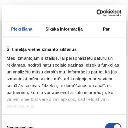
ET
Piekrišana
Sīkāka informācija
Par
Lehte ei leitud!
Šī tīmekļa vietne izmanto sīkfailus
Mēs izmantojam sīkfailus, lai personalizētu saturu un
reklāmas, nodrošinātu sociālo saziņas līdzekļu funkcijas
un analizētu mūsu datplūsmu. Informāciju par to, kā jūs
izmantojat mūsu vietni, mēs arī kopīgojam ar saviem
sociālās saziņas līdzekļu, reklamēšanas un analīzes
Veebipoodi soodsate hindade ja kvaliteetsete
partneriem, kuri to var apvienot ar citu informāciju, ko
toodetega, kus kliendi rahulolu on meie
viņiem sniedzat vai ko viņi apkopo, kad lietojat viņu
peamine väärtus.
pakalpojumus.
Koik sinu kodu ja aia jaoks!
Piekrišanas
Nepieciešams