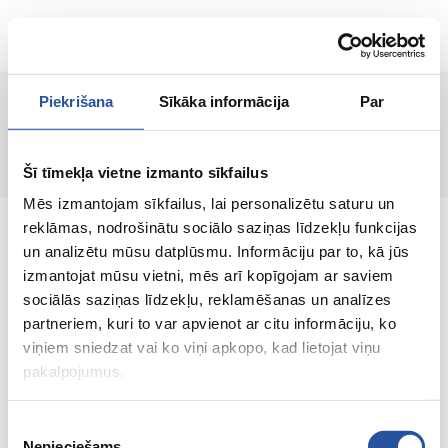
ET
Piekrišana
Sīkāka informācija
Par
Lehte ei leitud!
Šī tīmekļa vietne izmanto sīkfailus
Mēs izmantojam sīkfailus, lai personalizētu saturu un
reklāmas, nodrošinātu sociālo saziņas līdzekļu funkcijas
un analizētu mūsu datplūsmu. Informāciju par to, kā jūs
izmantojat mūsu vietni, mēs arī kopīgojam ar saviem
sociālās saziņas līdzekļu, reklamēšanas un analīzes
Veebipoodi soodsate hindade ja kvaliteetsete
partneriem, kuri to var apvienot ar citu informāciju, ko
toodetega, kus kliendi rahulolu on meie
viņiem sniedzat vai ko viņi apkopo, kad lietojat viņu
peamine väärtus.
pakalpojumus.
Koik sinu kodu ja aia jaoks!
Piekrišanas
Nepieciešams