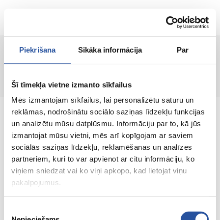
ET
Piekrišana
Sīkāka informācija
Par
Lehte ei leitud!
Šī tīmekļa vietne izmanto sīkfailus
Mēs izmantojam sīkfailus, lai personalizētu saturu un
reklāmas, nodrošinātu sociālo saziņas līdzekļu funkcijas
un analizētu mūsu datplūsmu. Informāciju par to, kā jūs
izmantojat mūsu vietni, mēs arī kopīgojam ar saviem
sociālās saziņas līdzekļu, reklamēšanas un analīzes
Veebipoodi soodsate hindade ja kvaliteetsete
partneriem, kuri to var apvienot ar citu informāciju, ko
toodetega, kus kliendi rahulolu on meie
viņiem sniedzat vai ko viņi apkopo, kad lietojat viņu
peamine väärtus.
pakalpojumus.
Koik sinu kodu ja aia jaoks!
Piekrišanas
Nepieciešams