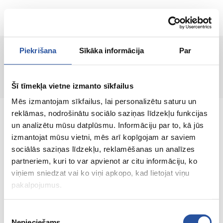
ET
Piekrišana
Sīkāka informācija
Par
Lehte ei leitud!
Šī tīmekļa vietne izmanto sīkfailus
Mēs izmantojam sīkfailus, lai personalizētu saturu un
reklāmas, nodrošinātu sociālo saziņas līdzekļu funkcijas
un analizētu mūsu datplūsmu. Informāciju par to, kā jūs
izmantojat mūsu vietni, mēs arī kopīgojam ar saviem
sociālās saziņas līdzekļu, reklamēšanas un analīzes
Veebipoodi soodsate hindade ja kvaliteetsete
partneriem, kuri to var apvienot ar citu informāciju, ko
toodetega, kus kliendi rahulolu on meie
viņiem sniedzat vai ko viņi apkopo, kad lietojat viņu
peamine väärtus.
pakalpojumus.
Koik sinu kodu ja aia jaoks!
Piekrišanas
Nepieciešams