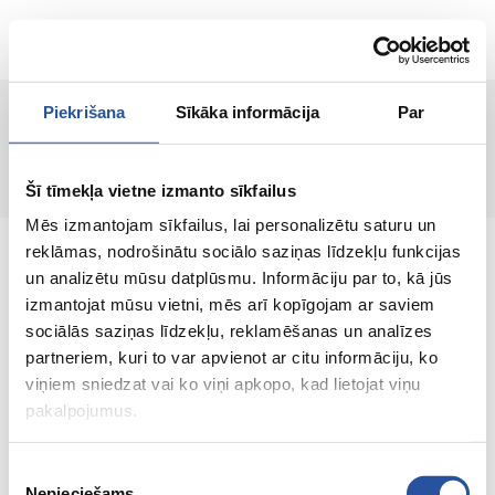
ET
Piekrišana
Sīkāka informācija
Par
Lehte ei leitud!
Šī tīmekļa vietne izmanto sīkfailus
Mēs izmantojam sīkfailus, lai personalizētu saturu un
reklāmas, nodrošinātu sociālo saziņas līdzekļu funkcijas
un analizētu mūsu datplūsmu. Informāciju par to, kā jūs
izmantojat mūsu vietni, mēs arī kopīgojam ar saviem
sociālās saziņas līdzekļu, reklamēšanas un analīzes
Veebipoodi soodsate hindade ja kvaliteetsete
partneriem, kuri to var apvienot ar citu informāciju, ko
toodetega, kus kliendi rahulolu on meie
viņiem sniedzat vai ko viņi apkopo, kad lietojat viņu
peamine väärtus.
pakalpojumus.
Koik sinu kodu ja aia jaoks!
Piekrišanas
Nepieciešams