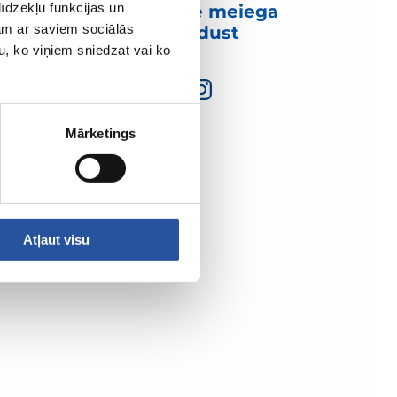
īdzekļu funkcijas un
Võtke meiega
jam ar saviem sociālās
ühendust
u, ko viņiem sniedzat vai ko
Mārketings
Atļaut visu