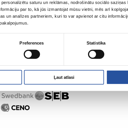
 personalizētu saturu un reklāmas, nodrošinātu sociālo saziņas l
ZUM-ist
Ostlemine
formāciju par to, kā jūs izmantojat mūsu vietni, mēs arī kopīgo
s un analīzes partneriem, kuri to var apvienot ar citu informācij
u pakalpojumus.
Preferences
Statistika
Ļaut atlasi