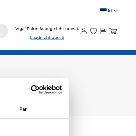
ET
Viga! Palun laadige leht uuesti.
Laadi leht uuesti
Par