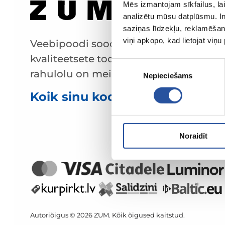
Mēs izmantojam sīkfailus, lai
analizētu mūsu datplūsmu. In
saziņas līdzekļu, reklamēšana
viņi apkopo, kad lietojat viņ
Veebipoodi soodsate hindade ja
kvaliteetsete toodetega, kus kliendi
Piekrišanas
rahulolu on meie peamine väärtus.
Nepieciešams
izvēle
Koik sinu kodu ja aia jaoks!
Noraidīt
Autoriõigus © 2026 ZUM. Kõik õigused kaitstud.