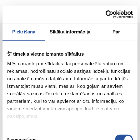
ET
Piekrišana
Sīkāka informācija
Par
Lehte ei leitud!
Šī tīmekļa vietne izmanto sīkfailus
Mēs izmantojam sīkfailus, lai personalizētu saturu un
reklāmas, nodrošinātu sociālo saziņas līdzekļu funkcijas
un analizētu mūsu datplūsmu. Informāciju par to, kā jūs
izmantojat mūsu vietni, mēs arī kopīgojam ar saviem
sociālās saziņas līdzekļu, reklamēšanas un analīzes
Veebipoodi soodsate hindade ja kvaliteetsete
partneriem, kuri to var apvienot ar citu informāciju, ko
toodetega, kus kliendi rahulolu on meie
viņiem sniedzat vai ko viņi apkopo, kad lietojat viņu
peamine väärtus.
pakalpojumus.
Koik sinu kodu ja aia jaoks!
Piekrišanas
Nepieciešams