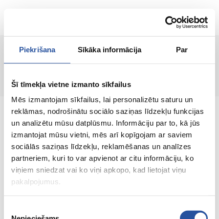
ET
Piekrišana
Sīkāka informācija
Par
Lehte ei leitud!
Šī tīmekļa vietne izmanto sīkfailus
Mēs izmantojam sīkfailus, lai personalizētu saturu un
reklāmas, nodrošinātu sociālo saziņas līdzekļu funkcijas
un analizētu mūsu datplūsmu. Informāciju par to, kā jūs
izmantojat mūsu vietni, mēs arī kopīgojam ar saviem
sociālās saziņas līdzekļu, reklamēšanas un analīzes
Veebipoodi soodsate hindade ja kvaliteetsete
partneriem, kuri to var apvienot ar citu informāciju, ko
toodetega, kus kliendi rahulolu on meie
viņiem sniedzat vai ko viņi apkopo, kad lietojat viņu
peamine väärtus.
pakalpojumus.
Koik sinu kodu ja aia jaoks!
Piekrišanas
Nepieciešams