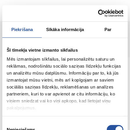
ET
Piekrišana
Sīkāka informācija
Par
Lehte ei leitud!
Šī tīmekļa vietne izmanto sīkfailus
Mēs izmantojam sīkfailus, lai personalizētu saturu un
reklāmas, nodrošinātu sociālo saziņas līdzekļu funkcijas
un analizētu mūsu datplūsmu. Informāciju par to, kā jūs
izmantojat mūsu vietni, mēs arī kopīgojam ar saviem
sociālās saziņas līdzekļu, reklamēšanas un analīzes
Veebipoodi soodsate hindade ja kvaliteetsete
partneriem, kuri to var apvienot ar citu informāciju, ko
toodetega, kus kliendi rahulolu on meie
viņiem sniedzat vai ko viņi apkopo, kad lietojat viņu
peamine väärtus.
pakalpojumus.
Koik sinu kodu ja aia jaoks!
Piekrišanas
Nepieciešams