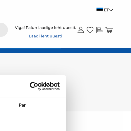
ET
Viga! Palun laadige leht uuesti.
Laadi leht uuesti
Par