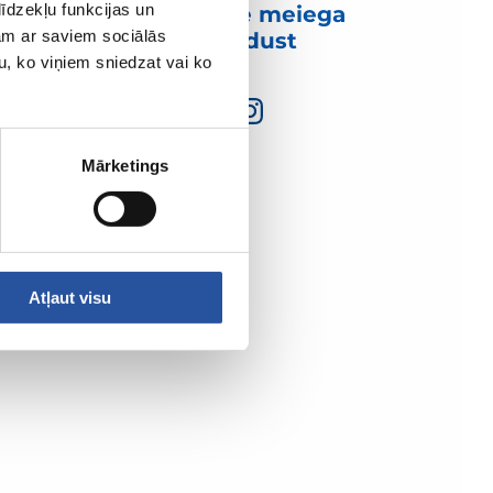
īdzekļu funkcijas un
Võtke meiega
jam ar saviem sociālās
ühendust
u, ko viņiem sniedzat vai ko
Mārketings
Atļaut visu