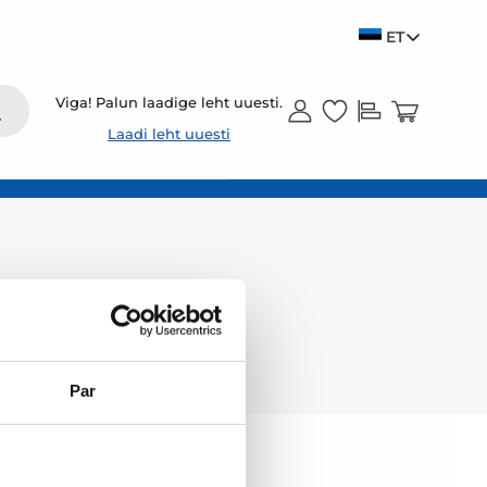
ET
Viga! Palun laadige leht uuesti.
Laadi leht uuesti
Par