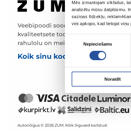
Mēs izmantojam sīkfailus, lai
analizētu mūsu datplūsmu. In
saziņas līdzekļu, reklamēšana
viņi apkopo, kad lietojat viņ
Veebipoodi soodsate hindade ja
kvaliteetsete toodetega, kus kliendi
Piekrišanas
rahulolu on meie peamine väärtus.
Nepieciešams
izvēle
Koik sinu kodu ja aia jaoks!
Noraidīt
Autoriõigus © 2026 ZUM. Kõik õigused kaitstud.