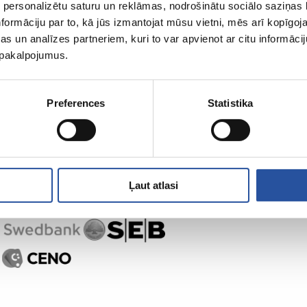
 personalizētu saturu un reklāmas, nodrošinātu sociālo saziņas l
ZUM-ist
Ostlemine
formāciju par to, kā jūs izmantojat mūsu vietni, mēs arī kopīgo
s un analīzes partneriem, kuri to var apvienot ar citu informācij
u pakalpojumus.
Preferences
Statistika
Ļaut atlasi