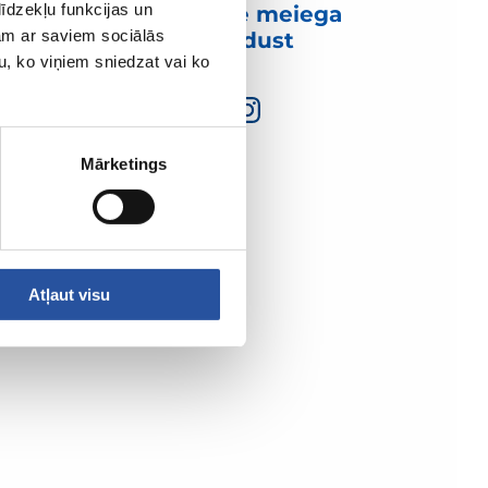
īdzekļu funkcijas un
Võtke meiega
jam ar saviem sociālās
ühendust
u, ko viņiem sniedzat vai ko
Mārketings
Atļaut visu