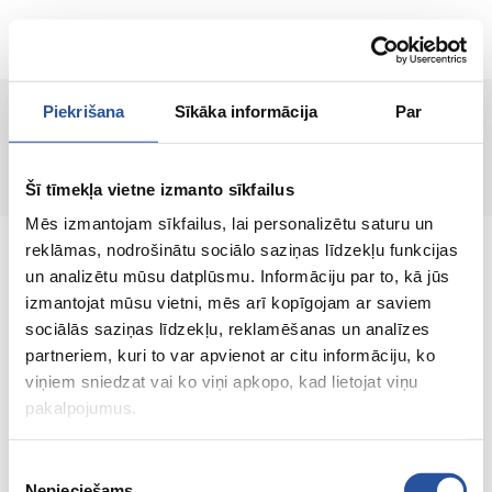
ET
Piekrišana
Sīkāka informācija
Par
Lehte ei leitud!
Šī tīmekļa vietne izmanto sīkfailus
Mēs izmantojam sīkfailus, lai personalizētu saturu un
reklāmas, nodrošinātu sociālo saziņas līdzekļu funkcijas
un analizētu mūsu datplūsmu. Informāciju par to, kā jūs
izmantojat mūsu vietni, mēs arī kopīgojam ar saviem
sociālās saziņas līdzekļu, reklamēšanas un analīzes
Veebipoodi soodsate hindade ja kvaliteetsete
partneriem, kuri to var apvienot ar citu informāciju, ko
toodetega, kus kliendi rahulolu on meie
viņiem sniedzat vai ko viņi apkopo, kad lietojat viņu
peamine väärtus.
pakalpojumus.
Koik sinu kodu ja aia jaoks!
Piekrišanas
Nepieciešams