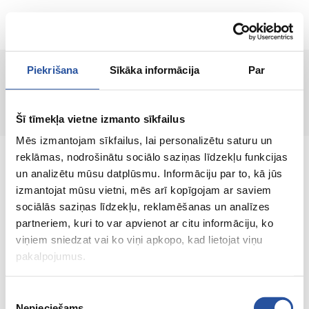
ET
Piekrišana
Sīkāka informācija
Par
Lehte ei leitud!
Šī tīmekļa vietne izmanto sīkfailus
Mēs izmantojam sīkfailus, lai personalizētu saturu un
reklāmas, nodrošinātu sociālo saziņas līdzekļu funkcijas
un analizētu mūsu datplūsmu. Informāciju par to, kā jūs
izmantojat mūsu vietni, mēs arī kopīgojam ar saviem
sociālās saziņas līdzekļu, reklamēšanas un analīzes
Veebipoodi soodsate hindade ja kvaliteetsete
partneriem, kuri to var apvienot ar citu informāciju, ko
toodetega, kus kliendi rahulolu on meie
viņiem sniedzat vai ko viņi apkopo, kad lietojat viņu
peamine väärtus.
pakalpojumus.
Koik sinu kodu ja aia jaoks!
Piekrišanas
Nepieciešams