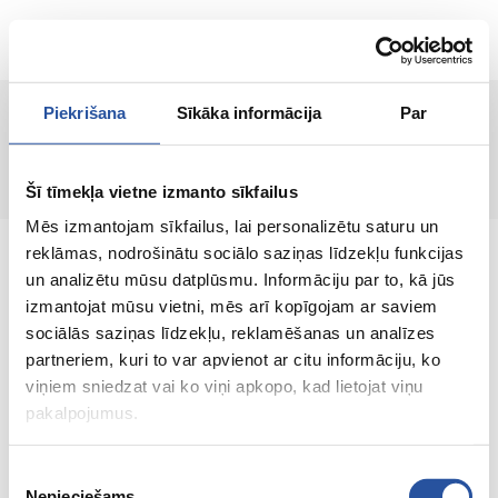
ET
Piekrišana
Sīkāka informācija
Par
Lehte ei leitud!
Šī tīmekļa vietne izmanto sīkfailus
Mēs izmantojam sīkfailus, lai personalizētu saturu un
reklāmas, nodrošinātu sociālo saziņas līdzekļu funkcijas
un analizētu mūsu datplūsmu. Informāciju par to, kā jūs
izmantojat mūsu vietni, mēs arī kopīgojam ar saviem
sociālās saziņas līdzekļu, reklamēšanas un analīzes
Veebipoodi soodsate hindade ja kvaliteetsete
partneriem, kuri to var apvienot ar citu informāciju, ko
toodetega, kus kliendi rahulolu on meie
viņiem sniedzat vai ko viņi apkopo, kad lietojat viņu
peamine väärtus.
pakalpojumus.
Koik sinu kodu ja aia jaoks!
Piekrišanas
Nepieciešams