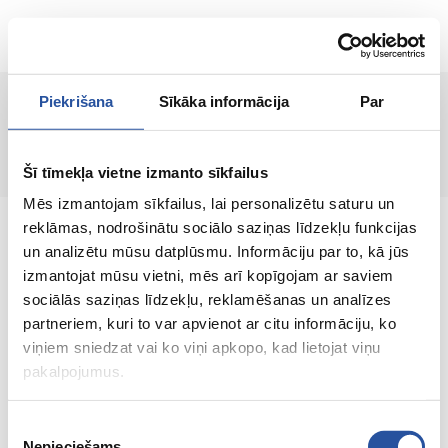
ET
Piekrišana
Sīkāka informācija
Par
Lehte ei leitud!
Šī tīmekļa vietne izmanto sīkfailus
Mēs izmantojam sīkfailus, lai personalizētu saturu un
reklāmas, nodrošinātu sociālo saziņas līdzekļu funkcijas
un analizētu mūsu datplūsmu. Informāciju par to, kā jūs
izmantojat mūsu vietni, mēs arī kopīgojam ar saviem
sociālās saziņas līdzekļu, reklamēšanas un analīzes
Veebipoodi soodsate hindade ja kvaliteetsete
partneriem, kuri to var apvienot ar citu informāciju, ko
toodetega, kus kliendi rahulolu on meie
viņiem sniedzat vai ko viņi apkopo, kad lietojat viņu
peamine väärtus.
pakalpojumus.
Koik sinu kodu ja aia jaoks!
Piekrišanas
Nepieciešams