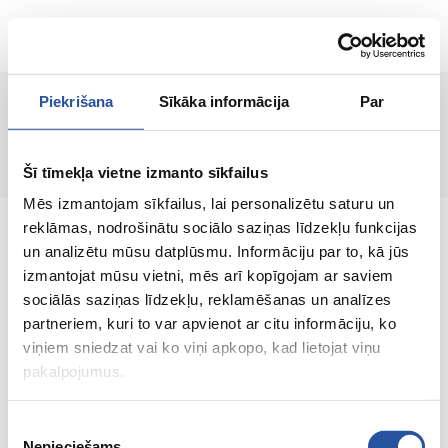
ET
Piekrišana
Sīkāka informācija
Par
Lehte ei leitud!
Šī tīmekļa vietne izmanto sīkfailus
Mēs izmantojam sīkfailus, lai personalizētu saturu un
reklāmas, nodrošinātu sociālo saziņas līdzekļu funkcijas
un analizētu mūsu datplūsmu. Informāciju par to, kā jūs
izmantojat mūsu vietni, mēs arī kopīgojam ar saviem
sociālās saziņas līdzekļu, reklamēšanas un analīzes
Veebipoodi soodsate hindade ja kvaliteetsete
partneriem, kuri to var apvienot ar citu informāciju, ko
toodetega, kus kliendi rahulolu on meie
viņiem sniedzat vai ko viņi apkopo, kad lietojat viņu
peamine väärtus.
pakalpojumus.
Koik sinu kodu ja aia jaoks!
Piekrišanas
Nepieciešams