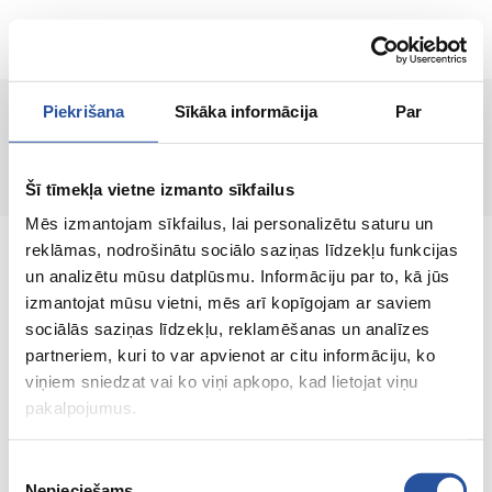
ET
Piekrišana
Sīkāka informācija
Par
Lehte ei leitud!
Šī tīmekļa vietne izmanto sīkfailus
Mēs izmantojam sīkfailus, lai personalizētu saturu un
reklāmas, nodrošinātu sociālo saziņas līdzekļu funkcijas
un analizētu mūsu datplūsmu. Informāciju par to, kā jūs
izmantojat mūsu vietni, mēs arī kopīgojam ar saviem
sociālās saziņas līdzekļu, reklamēšanas un analīzes
Veebipoodi soodsate hindade ja kvaliteetsete
partneriem, kuri to var apvienot ar citu informāciju, ko
toodetega, kus kliendi rahulolu on meie
viņiem sniedzat vai ko viņi apkopo, kad lietojat viņu
peamine väärtus.
pakalpojumus.
Koik sinu kodu ja aia jaoks!
Piekrišanas
Nepieciešams