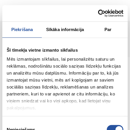
ET
Piekrišana
Sīkāka informācija
Par
Lehte ei leitud!
Šī tīmekļa vietne izmanto sīkfailus
Mēs izmantojam sīkfailus, lai personalizētu saturu un
reklāmas, nodrošinātu sociālo saziņas līdzekļu funkcijas
un analizētu mūsu datplūsmu. Informāciju par to, kā jūs
izmantojat mūsu vietni, mēs arī kopīgojam ar saviem
sociālās saziņas līdzekļu, reklamēšanas un analīzes
Veebipoodi soodsate hindade ja kvaliteetsete
partneriem, kuri to var apvienot ar citu informāciju, ko
toodetega, kus kliendi rahulolu on meie
viņiem sniedzat vai ko viņi apkopo, kad lietojat viņu
peamine väärtus.
pakalpojumus.
Koik sinu kodu ja aia jaoks!
Piekrišanas
Nepieciešams