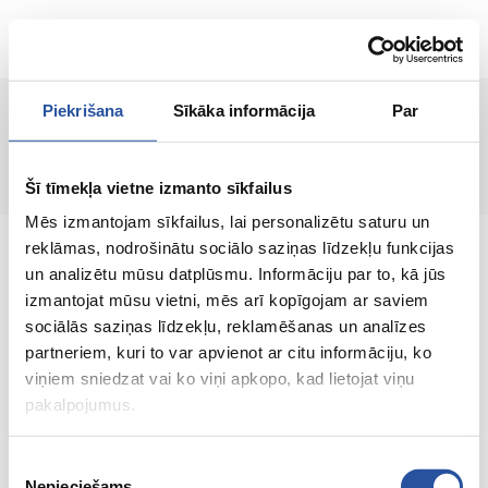
ET
Piekrišana
Sīkāka informācija
Par
Lehte ei leitud!
Šī tīmekļa vietne izmanto sīkfailus
Mēs izmantojam sīkfailus, lai personalizētu saturu un
reklāmas, nodrošinātu sociālo saziņas līdzekļu funkcijas
un analizētu mūsu datplūsmu. Informāciju par to, kā jūs
izmantojat mūsu vietni, mēs arī kopīgojam ar saviem
sociālās saziņas līdzekļu, reklamēšanas un analīzes
Veebipoodi soodsate hindade ja kvaliteetsete
partneriem, kuri to var apvienot ar citu informāciju, ko
toodetega, kus kliendi rahulolu on meie
viņiem sniedzat vai ko viņi apkopo, kad lietojat viņu
peamine väärtus.
pakalpojumus.
Koik sinu kodu ja aia jaoks!
Piekrišanas
Nepieciešams