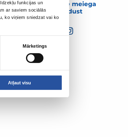
īdzekļu funkcijas un
Võtke meiega
jam ar saviem sociālās
ühendust
u, ko viņiem sniedzat vai ko
Mārketings
Atļaut visu