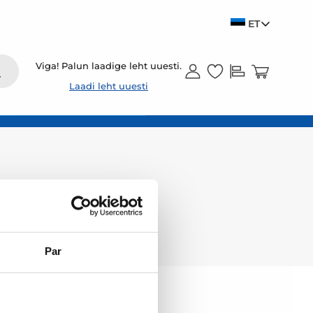
ET
Viga! Palun laadige leht uuesti.
Laadi leht uuesti
Par