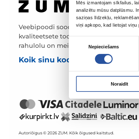
Mēs izmantojam sīkfailus, lai
analizētu mūsu datplūsmu. In
saziņas līdzekļu, reklamēšana
viņi apkopo, kad lietojat viņ
Veebipoodi soodsate hindade ja
kvaliteetsete toodetega, kus kliendi
Piekrišanas
rahulolu on meie peamine väärtus.
Nepieciešams
izvēle
Koik sinu kodu ja aia jaoks!
Noraidīt
Autoriõigus © 2026 ZUM. Kõik õigused kaitstud.