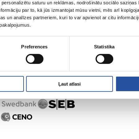
 personalizētu saturu un reklāmas, nodrošinātu sociālo saziņas l
ZUM-ist
Ostlemine
formāciju par to, kā jūs izmantojat mūsu vietni, mēs arī kopīgo
s un analīzes partneriem, kuri to var apvienot ar citu informācij
u pakalpojumus.
Preferences
Statistika
Ļaut atlasi