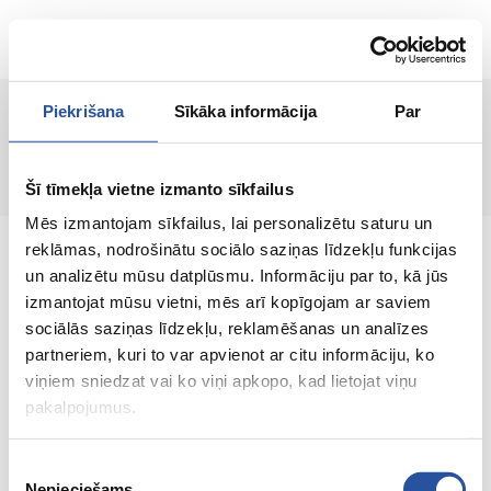
ET
Piekrišana
Sīkāka informācija
Par
Lehte ei leitud!
Šī tīmekļa vietne izmanto sīkfailus
Mēs izmantojam sīkfailus, lai personalizētu saturu un
reklāmas, nodrošinātu sociālo saziņas līdzekļu funkcijas
un analizētu mūsu datplūsmu. Informāciju par to, kā jūs
izmantojat mūsu vietni, mēs arī kopīgojam ar saviem
sociālās saziņas līdzekļu, reklamēšanas un analīzes
Veebipoodi soodsate hindade ja kvaliteetsete
partneriem, kuri to var apvienot ar citu informāciju, ko
toodetega, kus kliendi rahulolu on meie
viņiem sniedzat vai ko viņi apkopo, kad lietojat viņu
peamine väärtus.
pakalpojumus.
Koik sinu kodu ja aia jaoks!
Piekrišanas
Nepieciešams